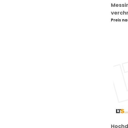
Messi
verchr
Preis n
Hochd