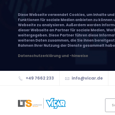
Diese Webseite verwendet Cookies, um Inhalte und 
Funktionen für soziale Medien anbieten zu können u
Webseite zu analysieren. Außerdem werden Inform
dieser Webseite an Partner für soziale Medien, We
weitergegeben. Diese Partner führen diese Inform
weiteren Daten zusammen, die Sie ihnen bereitgeste
Rahmen Ihrer Nutzung der Dienste gesammelt habe
Datenschutzerklärung und -hinweise
+49 7662 233
info@vicar.de