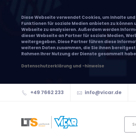
Diese Webseite verwendet Cookies, um Inhalte und 
Funktionen für soziale Medien anbieten zu können u
Webseite zu analysieren. Außerdem werden Inform
dieser Webseite an Partner für soziale Medien, We
weitergegeben. Diese Partner führen diese Inform
weiteren Daten zusammen, die Sie ihnen bereitgeste
Rahmen Ihrer Nutzung der Dienste gesammelt habe
Datenschutzerklärung und -hinweise
+49 7662 233
info@vicar.de