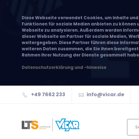
Diese Webseite verwendet Cookies, um Inhalte und 
Funktionen für soziale Medien anbieten zu können u
Webseite zu analysieren. Außerdem werden Inform
dieser Webseite an Partner für soziale Medien, We
weitergegeben. Diese Partner führen diese Inform
weiteren Daten zusammen, die Sie ihnen bereitgeste
Rahmen Ihrer Nutzung der Dienste gesammelt habe
Datenschutzerklärung und -hinweise
+49 7662 233
info@vicar.de