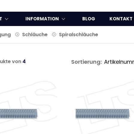
T
INFORMATION
BLOG
KONTAKT
gung
Schläuche
Spiralschläuche
ukte von
4
Sortierung: