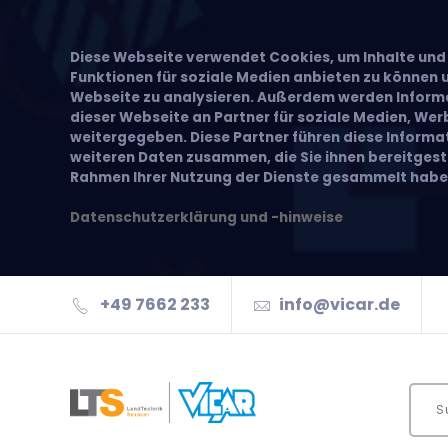
Diese Webseite verwendet Cookies, um Inhalte und 
Funktionen für soziale Medien anbieten zu können u
Webseite zu analysieren. Außerdem werden Inform
dieser Webseite an Partner für soziale Medien, We
weitergegeben. Diese Partner führen diese Inform
weiteren Daten zusammen, die Sie ihnen bereitgeste
Rahmen Ihrer Nutzung der Dienste gesammelt habe
Datenschutzerklärung und -hinweise
+49 7662 233
info@vicar.de