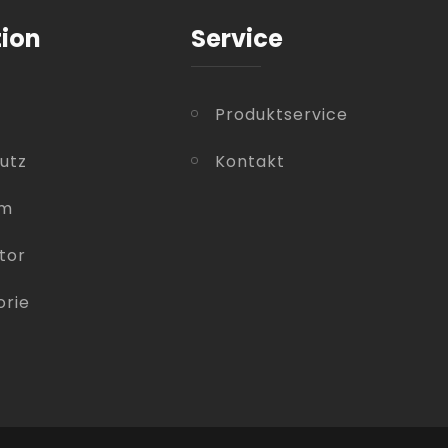
tion
Service
Produktservice
utz
Kontakt
um
tor
orie